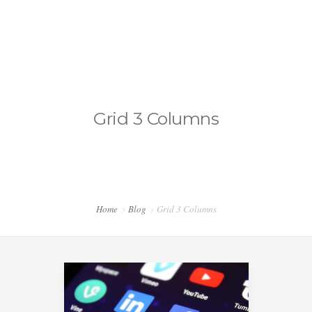
somoseficientes@estudiohipnosis.com
CONTÁCTANOS
Grid 3 Columns
BLOG HIPNOSIS
Home
Blog
Grid 3 Columns