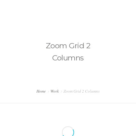
somoseficientes@estudiohipnosis.com
CONTÁCTANOS
Zoom Grid 2
BLOG HIPNOSIS
Columns
Home
Work
Zoom Grid 2 Columns