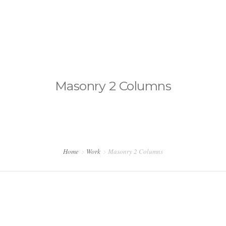
somoseficientes@estudiohipnosis.com
CONTÁCTANOS
Masonry 2 Columns
BLOG HIPNOSIS
Home
Work
Masonry 2 Columns